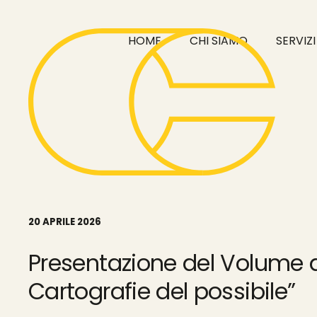
Skip
to
HOME
CHI SIAMO
SERVIZI
the
content
20 APRILE 2026
Presentazione del Volume d
Cartografie del possibile”