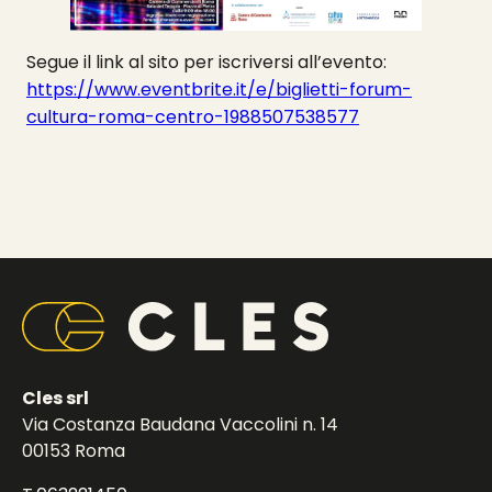
Segue il link al sito per iscriversi all’evento:
https://www.eventbrite.it/e/biglietti-forum-
cultura-roma-centro-1988507538577
Cles srl
Via Costanza Baudana Vaccolini n. 14
00153 Roma